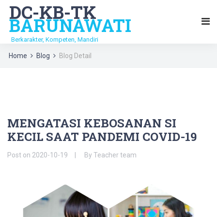
DC-KB-TK
BARUNAWATI
Berkarakter, Kompeten, Mandiri
Home
Blog
Blog Detail
MENGATASI KEBOSANAN SI
KECIL SAAT PANDEMI COVID-19
Post on
2020-10-19
By
Teacher team