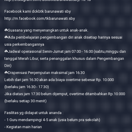
Facebook kami dckbtk barunawati sby
http://m.facebook.com/tkbarunawati.sby
☘️Suasana yang menyenangkan untuk anak-anak.
☘️Ada pembelajaran pengembangan diri anak disetiap harinya sesuai
usia perkembangannya
☘️Jadwal operasional Senin-Jumat jam 07.00 - 16.00 (sabtu,minggu dan
tanggal Merah Libur, serta penanggalan khusus dalam Pengembangan
Diri)
☘️Dispensasi Penjemputan maksimal jam 16.30
Lebih dari jam 16.30 akan ada biaya overtime sebesar Rp. 10.000
(berlaku jam 16.30 - 17.30)
Jika diatas jam 17.30 belum dijemput, overtime ditambahkan Rp.10.000
(berlaku setiap 30 menit)
Fasilitas yg didapat untuk ananda :
- 1 Guru mendampingi 4-5 anak (usia belum pra sekolah)
- Kegiatan main harian