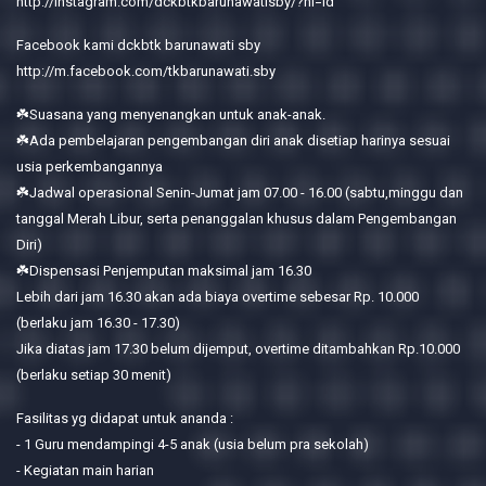
http://Instagram.com/dckbtkbarunawatisby/?hl=id
Facebook kami dckbtk barunawati sby
http://m.facebook.com/tkbarunawati.sby
☘️Suasana yang menyenangkan untuk anak-anak.
☘️Ada pembelajaran pengembangan diri anak disetiap harinya sesuai
usia perkembangannya
☘️Jadwal operasional Senin-Jumat jam 07.00 - 16.00 (sabtu,minggu dan
tanggal Merah Libur, serta penanggalan khusus dalam Pengembangan
Diri)
☘️Dispensasi Penjemputan maksimal jam 16.30
Lebih dari jam 16.30 akan ada biaya overtime sebesar Rp. 10.000
(berlaku jam 16.30 - 17.30)
Jika diatas jam 17.30 belum dijemput, overtime ditambahkan Rp.10.000
(berlaku setiap 30 menit)
Fasilitas yg didapat untuk ananda :
- 1 Guru mendampingi 4-5 anak (usia belum pra sekolah)
- Kegiatan main harian